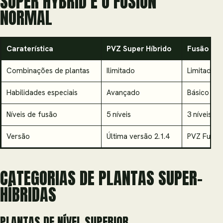
SUPER HYBRID E O FUSION
NORMAL
Caraterística
PVZ Super Híbrido
Fusão PV
Combinações de plantas
Ilimitado
Limitado a
Habilidades especiais
Avançado
Básico
Níveis de fusão
5 níveis
3 níveis
Versão
Última versão 2.1.4
PVZ Fusion
CATEGORIAS DE PLANTAS SUPER-
HÍBRIDAS
PLANTAS DE NÍVEL SUPERIOR