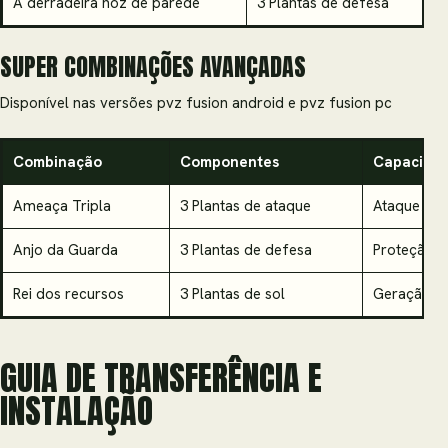
A derradeira noz de parede
3 Plantas de defesa
D
SUPER COMBINAÇÕES AVANÇADAS
Disponível nas versões pvz fusion android e pvz fusion pc
Combinação
Componentes
Capacidad
Ameaça Tripla
3 Plantas de ataque
Ataque omn
Anjo da Guarda
3 Plantas de defesa
Proteção t
Rei dos recursos
3 Plantas de sol
Geração m
GUIA DE TRANSFERÊNCIA E
INSTALAÇÃO