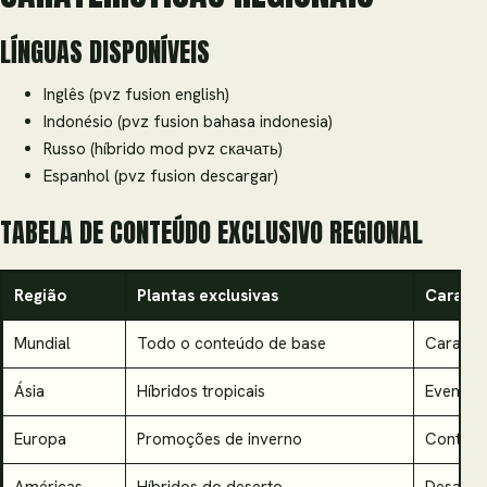
LÍNGUAS DISPONÍVEIS
Inglês (pvz fusion english)
Indonésio (pvz fusion bahasa indonesia)
Russo (híbrido mod pvz скачать)
Espanhol (pvz fusion descargar)
TABELA DE CONTEÚDO EXCLUSIVO REGIONAL
Região
Plantas exclusivas
Caraterí
Mundial
Todo o conteúdo de base
Caraterí
Ásia
Híbridos tropicais
Eventos 
Europa
Promoções de inverno
Conteúd