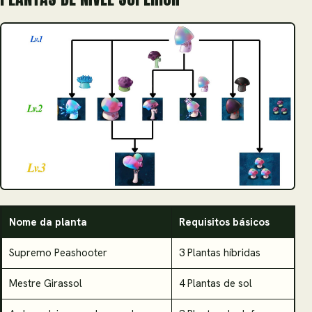
Nome da planta
Requisitos básicos
S
Supremo Peashooter
3 Plantas híbridas
A
Mestre Girassol
4 Plantas de sol
P