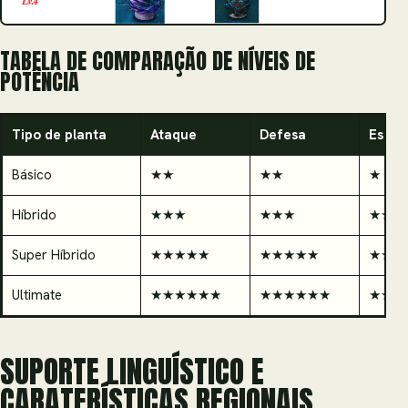
TABELA DE COMPARAÇÃO DE NÍVEIS DE
POTÊNCIA
Tipo de planta
Ataque
Defesa
Espec
Básico
★★
★★
★
Híbrido
★★★
★★★
★★
Super Híbrido
★★★★★
★★★★★
★★★
Ultimate
★★★★★★
★★★★★★
★★★
SUPORTE LINGUÍSTICO E
CARATERÍSTICAS REGIONAIS