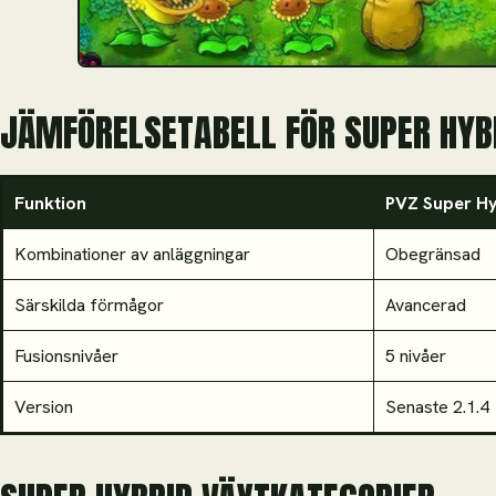
JÄMFÖRELSETABELL FÖR SUPER HYBR
Funktion
PVZ Super Hy
Kombinationer av anläggningar
Obegränsad
Särskilda förmågor
Avancerad
Fusionsnivåer
5 nivåer
Version
Senaste 2.1.4