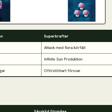
av
Superkrafter
Attack med flera körfält
Infinite Sun Produktion
gar
Oförstörbart försvar
Särskild förmåga