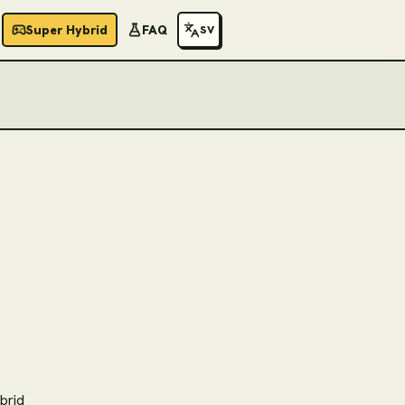
Super Hybrid
FAQ
SV
brid