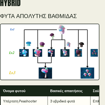
HYBRID
ΦΥΤΆ ΑΠΌΛΥΤΗΣ ΒΑΘΜΊΔΑΣ
Όνομα φυτού
Βασικές απαιτήσεις
Σούπερ
Υπέρτατη Peashooter
3 υβριδικά φυτά
Επίθεσ