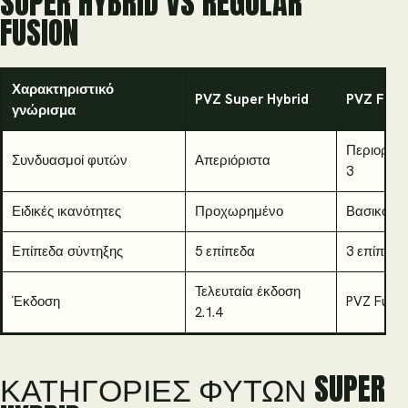
SUPER HYBRID VS REGULAR
FUSION
Χαρακτηριστικό
PVZ Super Hybrid
PVZ Fusi
γνώρισμα
Περιορίζετ
Συνδυασμοί φυτών
Απεριόριστα
3
Ειδικές ικανότητες
Προχωρημένο
Βασικό
Επίπεδα σύντηξης
5 επίπεδα
3 επίπεδα
Τελευταία έκδοση
Έκδοση
PVZ Fusion
2.1.4
ΚΑΤΗΓΟΡΊΕΣ ΦΥΤΏΝ SUPER