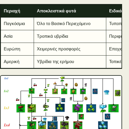
Περιοχή
Αποκλειστικά φυτά
Ειδικά χα
Παγκόσμια
Όλο το Βασικό Περιεχόμενο
Τυποποιημ
Ασία
Τροπικά υβρίδια
Περιφερει
Ευρώπη
Χειμερινές προσφορές
Εποχιακό 
Αμερική
Υβρίδια της ερήμου
Τοπικές π