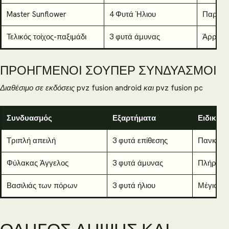
Master Sunflower
4 Φυτά Ήλιου
Παραγωγ
Τελικός τοίχος-παξιμάδι
3 φυτά άμυνας
Άρρηκτ
ΠΡΟΗΓΜΈΝΟΙ ΣΟΎΠΕΡ ΣΥΝΔΥΑΣΜΟΊ
Διαθέσιμο σε εκδόσεις pvz fusion android και pvz fusion pc
Συνδυασμός
Εξαρτήματα
Ειδική ι
Τριπλή απειλή
3 φυτά επίθεσης
Πανκατευ
Φύλακας Άγγελος
3 φυτά άμυνας
Πλήρης π
Βασιλιάς των πόρων
3 φυτά ήλιου
Μέγιστη
ΟΔΗΓΌΣ ΛΉΨΗΣ ΚΑΙ