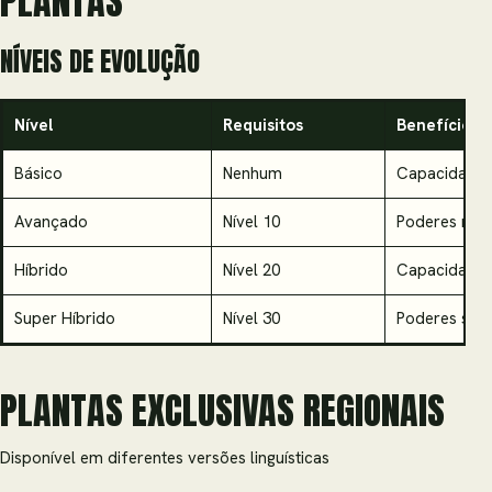
PLANTAS
NÍVEIS DE EVOLUÇÃO
Nível
Requisitos
Benefícios
Básico
Nenhum
Capacidades
Avançado
Nível 10
Poderes ref
Híbrido
Nível 20
Capacidades
Super Híbrido
Nível 30
Poderes sup
PLANTAS EXCLUSIVAS REGIONAIS
Disponível em diferentes versões linguísticas