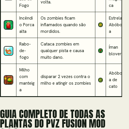
volta.
Fogo
ca
Incêndi
Os zombies ficam
Estrela
o Porca
inflamados quando são
Abóbor
alta
mordidos.
a
Rabo-
C
ataca zombies em
Íman
de-
qualquer pista e causa
blover
fogo
muito dano.
Milho
Abóbor
com
disparar 2 vezes contra o
a de
manteig
milho e atingir os zombies
cato
a
GUIA COMPLETO DE TODAS AS
PLANTAS DO PVZ FUSION MOD