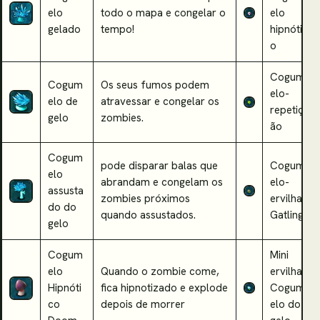
elo
todo o mapa e congelar o
elo
gelado
tempo!
hipnótic
o
Cogum
Cogum
Os seus fumos podem
elo-
elo de
atravessar e congelar os
repetiç
gelo
zombies.
ão
Cogum
pode disparar balas que
Cogum
elo
abrandam e congelam os
elo-
assusta
zombies próximos
ervilha
do do
quando assustados.
Gatling
gelo
Cogum
Mini
elo
Quando o zombie come,
ervilha
Hipnóti
fica hipnotizado e explode
Cogum
co
depois de morrer
elo do