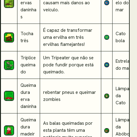
ervas
causam mais danos ao
elo do
daninha
veículo.
mar
s
É capaz de transformar
Tocha
Cato
uma ervilha em três
três
bola
ervilhas flamejantes!
Tríplice
Um Tripeater que não se
Estrela
queima
pode fundir porque está
do mar
do
queimado.
Queima
Lâmpa
dura
rebentar pneus e queimar
da
erva
zombies
Cato
daninha
Queima
Lâmpa
As balas queimadas por
dura
da
esta planta têm uma
madeir
Abóbor