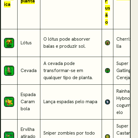
planta
F
ica
us
ã
o
O lótus pode absorver
Cherrizi
Lótus
balas e produzir sol.
lla
A cevada pode
Super
Cevada
transformar-se em
Gatling
qualquer tipo de
planta.
Cereja
Rainha
Espada
Hybno-
Caram
Lança espadas pelo mapa
cogum
bola
elo
Super
Ervilha
Sniper zombies por todo
Castan
atirado