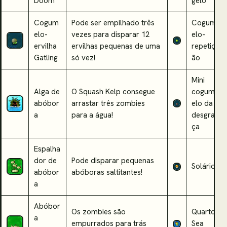
Doom
gelo
Cogum
Pode ser empilhado três
Cogum
elo-
vezes para disparar 12
elo-
ervilha
ervilhas pequenas de uma
repetiç
Gatling
só vez!
ão
Mini
Alga de
O Squash Kelp consegue
cogum
abóbor
arrastar três zombies
elo da
a
para a água!
desgra
ça
Espalha
dor de
Pode disparar pequenas
Solário
abóbor
abóboras saltitantes!
a
Abóbor
Os zombies são
Quarto
a
empurrados para trás
Sea