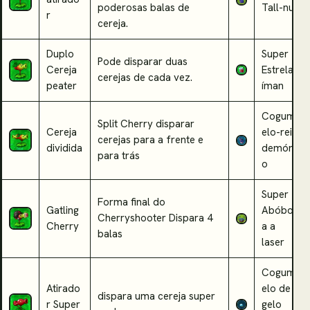
poderosas balas de
Tall-nut
r
cereja.
Duplo
Super
Pode disparar duas
Cereja
Estrela
cerejas de cada vez.
peater
íman
Cogum
Split Cherry disparar
Cereja
elo-rei
cerejas para a frente e
dividida
demóni
para trás
o
Super
Forma final do
Gatling
Abóbor
Cherryshooter Dispara 4
Cherry
a a
balas
laser
Cogum
Atirado
elo de
dispara uma cereja super
r Super
gelo