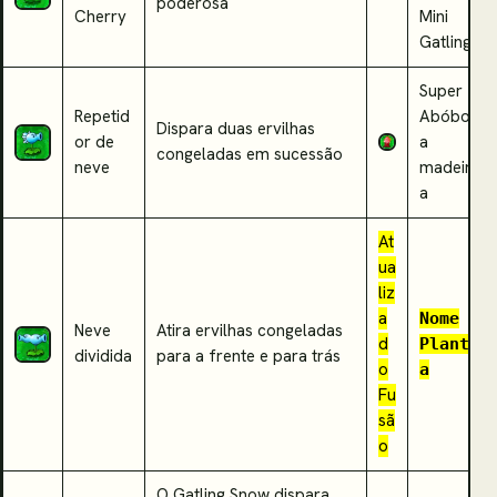
poderosa
Cherry
Mini
Gatling
Super
Repetid
Abóbor
Dispara duas ervilhas
or de
a
congeladas em sucessão
neve
madeir
a
At
ua
liz
a
Nome
Neve
Atira ervilhas congeladas
d
Plant
dividida
para a frente e para trás
o
a
Fu
sã
o
O Gatling Snow dispara