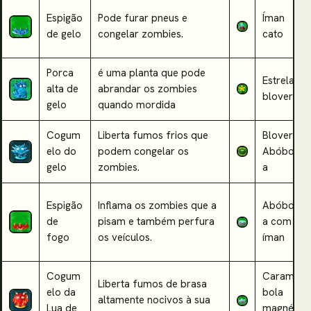
Espigão
Pode furar pneus e
Íman
de gelo
congelar zombies.
cato
Porca
é uma planta que pode
Estrela
alta de
abrandar os zombies
blover
gelo
quando mordida
Cogum
Liberta fumos frios que
Blover
elo do
podem congelar os
Abóbor
gelo
zombies.
a
Espigão
Inflama os zombies que a
Abóbor
de
pisam e também perfura
a com
fogo
os veículos.
íman
Cogum
Caram
Liberta fumos de brasa
elo da
bola
altamente nocivos à sua
Lua de
magnéti