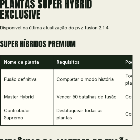
PLANTAS SUPER HYBRID
EXCLUSIVE
Disponível na última atualização do pvz fusion 2.1.4
SUPER HÍBRIDOS PREMIUM
Nome da planta
Requisitos
Podere
Todas 
Fusão definitiva
Completar o modo história
planta
Master Hybrid
Vencer 50 batalhas de fusão
Combi
Controlador
Desbloquear todas as
Contro
Supremo
plantas