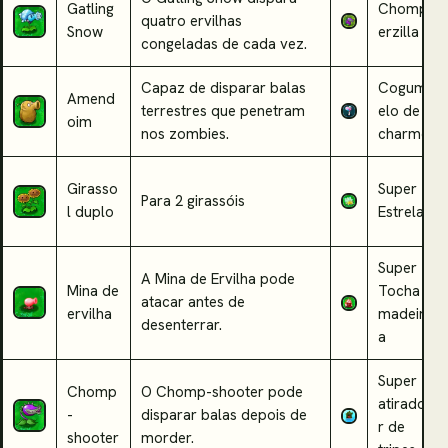
Gatling
Chomp
quatro ervilhas
Snow
erzilla
congeladas de cada vez.
Capaz de disparar balas
Cogum
Amend
terrestres que penetram
elo de
oim
nos zombies.
charme
Girasso
Super
Para 2 girassóis
l duplo
Estrela
Super
A Mina de Ervilha pode
Mina de
Tocha
atacar antes de
ervilha
madeir
desenterrar.
a
Super
Chomp
O Chomp-shooter pode
atirado
-
disparar balas depois de
r de
shooter
morder.