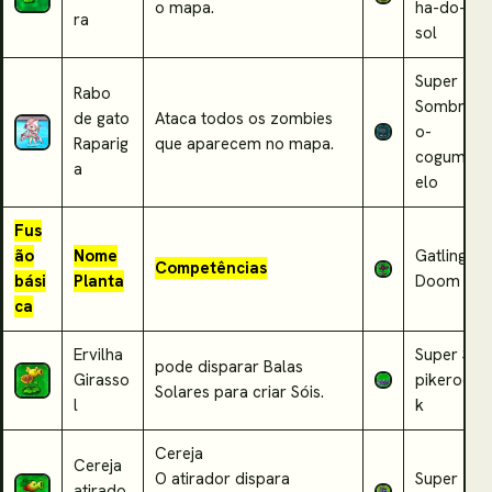
o mapa.
ha-do-
ra
sol
Super
Rabo
Sombri
de gato
Ataca todos os zombies
o-
Raparig
que aparecem no mapa.
cogum
a
elo
Fus
ão
Nome
Gatling
Competências
bási
Planta
Doom
ca
Ervilha
Super
S
pode disparar Balas
Girasso
pikeroc
Solares para criar Sóis.
l
k
Cereja
Cereja
O atirador dispara
Super
atirado