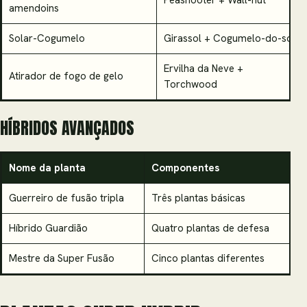
Peashooter + Wall-nut
amendoins
Solar-Cogumelo
Girassol + Cogumelo-do-sol
Ervilha da Neve +
Atirador de fogo de gelo
Torchwood
HÍBRIDOS AVANÇADOS
Nome da planta
Componentes
Ef
Guerreiro de fusão tripla
Três plantas básicas
At
Híbrido Guardião
Quatro plantas de defesa
D
Mestre da Super Fusão
Cinco plantas diferentes
C