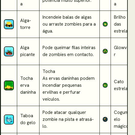
potência muito superior.
a
a
Incendeie balas de algas
Brilho
Alga-
ou arraste zombies para a
das
torre
água.
estrelas
Alga
Pode queimar filas inteiras
Glowve
picante
de zombies em contacto.
r
Tocha
Tocha
As ervas daninhas podem
Cato
erva
incendiar pequenas
estrela
daninha
ervilhas e perfurar
veículos.
Pode atacar qualquer
Cogum
Taboa
zombie na pista e atrasá-
elo
do gelo
lo.
mágico