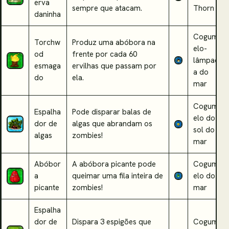
erva
sempre que atacam.
Thorn
daninha
Cogum
Torchw
Produz uma abóbora na
elo-
od
frente por cada 60
lâmpad
esmaga
ervilhas que passam por
a do
do
ela.
mar
Cogum
Espalha
Pode disparar balas de
elo do
dor de
algas que abrandam os
sol do
algas
zombies!
mar
Abóbor
A abóbora picante pode
Cogum
a
queimar uma fila inteira de
elo do
picante
zombies!
mar
Espalha
dor de
Dispara 3 espigões que
Cogum