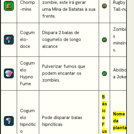
Chomp
zombie, este irá gerar
Rugby
-mine
uma Mina de Batatas à sua
Tall-nut
frente.
Zombie
Cogum
Dispara 2 balas de
s
elo-
cogumelo de longo
mineiro
doce
alcance
s.
Cogum
Pulverizar fumos que
elo
Abóbor
podem encantar os
Hypno
a Joker
zombies.
Fume
B
ás
Cogum
ic
Nome
elo
Pode disparar balas
o
da
hipnótic
hipnóticas
F
planta
o
us