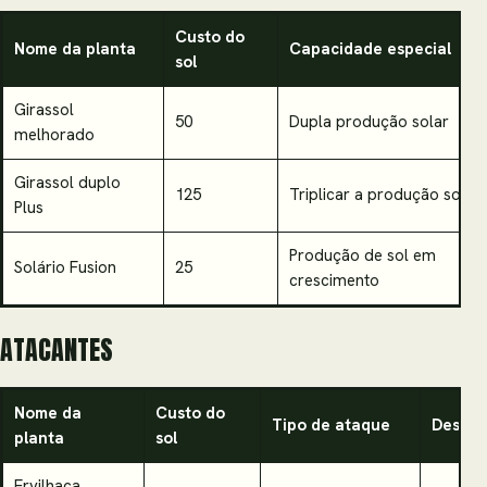
Custo do
Nome da planta
Capacidade especial
sol
Girassol
50
Dupla produção solar
melhorado
Girassol duplo
125
Triplicar a produção solar
Plus
Produção de sol em
Solário Fusion
25
crescimento
ATACANTES
Nome da
Custo do
Tipo de ataque
Destaq
planta
sol
Ervilhaca