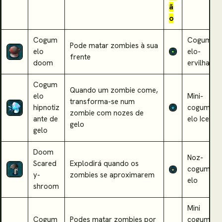
ã
o
Cogum
Cogum
Pode matar zombies à sua
elo
elo-
frente
doom
ervilha
Cogum
Quando um zombie come,
elo
Mini-
transforma-se num
hipnotiz
cogum
zombie com nozes de
ante de
elo Ice
gelo
gelo
Doom
Noz-
Scared
Explodirá quando os
cogum
y-
zombies se aproximarem
elo
shroom
Mini
Cogum
Podes matar zombies por
cogum