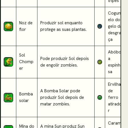
tripes
Cogum
elo do
Noz de
Produzir sol enquanto
gelo da
flor
protege as suas plantas.
desgra
ça
Abóbor
Sol
Pode produzir Sol depois
a
Chomp
de engolir zombies.
espinho
er
sa
Ervilha
A Bomba Solar pode
de
Bomba
produzir Sol depois de
ferro
solar
matar zombies.
atirado
r
Caram
Mina do
A mina Sun produz Sun