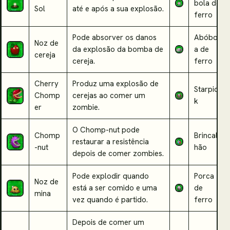
bola de
Sol
até e após a sua explosão.
ferro
Pode absorver os danos
Abóbor
Noz de
da explosão da bomba de
a de
cereja
cereja.
ferro
Cherry
Produz uma explosão de
Starpic
Chomp
cerejas ao comer um
k
er
zombie.
O Chomp-nut pode
Chomp
Brincal
restaurar a resistência
-nut
hão
depois de comer zombies.
Pode explodir quando
Porca
Noz de
está a ser comido e uma
de
mina
vez quando é partido.
ferro
Depois de comer um