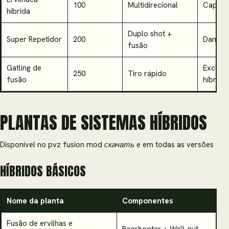
100
Multidirecional
Capaci
híbrida
Duplo shot +
Super Repetidor
200
Danos 
fusão
Gatling de
Exclusi
250
Tiro rápido
fusão
híbrido
PLANTAS DE SISTEMAS HÍBRIDOS
Disponível no pvz fusion mod скачать e em todas as versões
HÍBRIDOS BÁSICOS
Nome da planta
Componentes
Fusão de ervilhas e