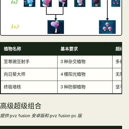
植物名称
基本要求
超级力
至尊豌豆射手
3 种杂交植物
多线攻
向日葵大师
4 棵阳光植物
无限太
终极墙核
3 种防御植物
坚不可
高级超级组合
提供 pvz fusion 安卓版和 pvz fusion pc 版