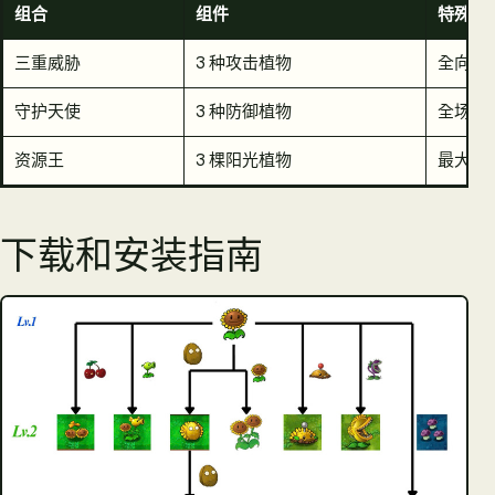
组合
组件
特殊能
三重威胁
3 种攻击植物
全向攻
守护天使
3 种防御植物
全场保
资源王
3 棵阳光植物
最大资
下载和安装指南