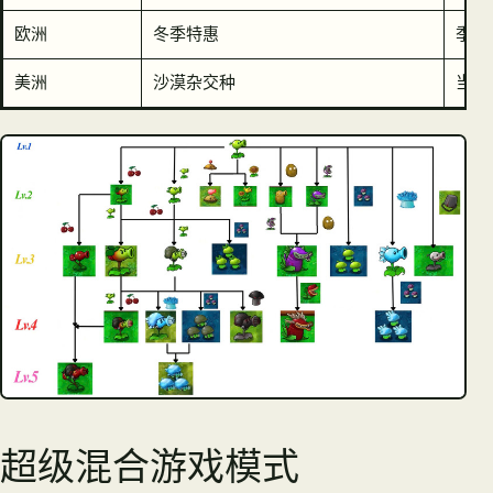
欧洲
冬季特惠
季节
美洲
沙漠杂交种
当地
超级混合游戏模式