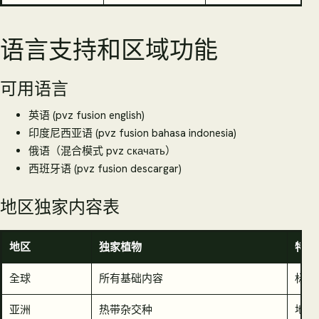
语言支持和区域功能
可用语言
英语 (pvz fusion english)
印度尼西亚语 (pvz fusion bahasa indonesia)
俄语（混合模式 pvz скачать）
西班牙语 (pvz fusion descargar)
地区独家内容表
地区
独家植物
特殊
全球
所有基础内容
标准
亚洲
热带杂交种
地区