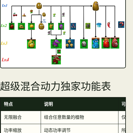
超级混合动力独家功能表
特点
说明
可用
无限融合
组合任意数量的植物
仅限
功率缩放
动态功率调节
所有