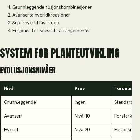
Grunnleggende fusjonskombinasjoner
Avanserte hybridkreasjoner
Superhybrid låser opp
Fusjoner for spesielle arrangementer
SYSTEM FOR PLANTEUTVIKLING
EVOLUSJONSNIVÅER
Nivå
Krav
Fordeler
Grunnleggende
Ingen
Standardev
Avansert
Nivå 10
Forsterkede
Hybrid
Nivå 20
Fusjonsmuli