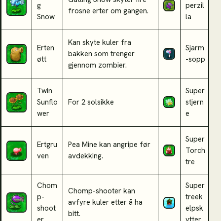
g
perzil
b
frosne erter om gangen.
Snow
la
a
Kan skyte kuler fra
Erten
Sjarm
S
bakken som trenger
øtt
-sopp
e
gjennom zombier.
Twin
Super
P
Sunflo
For 2 solsikke
stjern
s
wer
e
Super
Ertgru
Pea Mine kan angripe før
K
Torch
ven
avdekking.
s
tre
Chom
Super
Chomp-shooter kan
s
p-
treek
avfyre kuler etter å ha
b
shoot
elpsk
bitt.
v
er
ytter