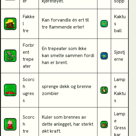
er
kjøretøyet.
sopp
Fakke
Kaktu
Kan forvandle én ert til
D
l
s
tre flammende erter!
a
tre
ball
Forbr
En trepeater som ikke
ent
Sjøstj
A
kan smelte sammen fordi
trepe
erne
e
han er brent.
ater
Scorc
Lamp
h
sprenge dekk og brenne
e
S
ugres
zombier
Kaktu
s
s
Lamp
Scorc
Kuler som brennes av
e
f
h
dette anlegget, har sterkt
Gress
p
tre
økt kraft.
kar