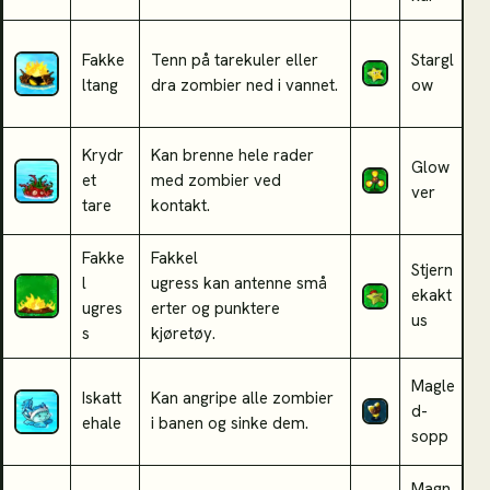
S
Fakke
Tenn på tarekuler eller
Stargl
s
ltang
dra zombier ned i vannet.
ow
l
Krydr
Kan brenne hele rader
F
Glow
et
med zombier ved
g
ver
tare
kontakt.
p
Fakke
Fakkel
Stjern
l
ugress kan antenne små
K
ekakt
ugres
erter og punktere
l
us
s
kjøretøy.
Magle
K
Iskatt
Kan angripe alle zombier
d-
o
ehale
i banen og sinke dem.
sopp
m
Magn