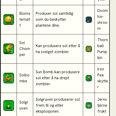
Doom
Bloms
Produser sol samtidig
Ice-
K
ternøt
som du beskytter
shroo
i
t
plantene dine.
m
Thorn
Sol
S
Kan produsere sol etter å
ball
Chom
b
ha svelget zombier.
Pump
per
z
kin
Iron
Sun Bomb kan produsere
B
Solbo
Pea
sol etter å ha drept
S
mbe
skytte
zombier.
k
r
Solgruven produserer sol
Jerns
Solgr
A
frem til og etter
tjerne
uven
m
eksplosjonen.
frukt