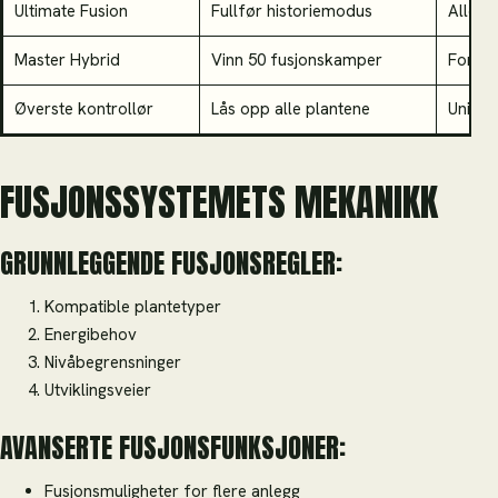
Ultimate Fusion
Fullfør historiemodus
Alle p
Master Hybrid
Vinn 50 fusjonskamper
Forbe
Øverste kontrollør
Lås opp alle plantene
Univers
FUSJONSSYSTEMETS MEKANIKK
GRUNNLEGGENDE FUSJONSREGLER:
Kompatible plantetyper
Energibehov
Nivåbegrensninger
Utviklingsveier
AVANSERTE FUSJONSFUNKSJONER:
Fusjonsmuligheter for flere anlegg