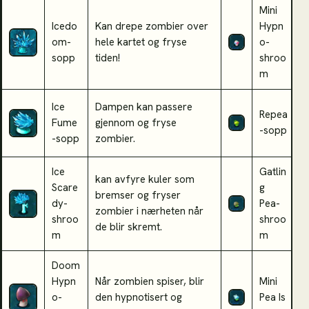
Mini
Icedo
Kan drepe zombier over
Hypn
K
om-
hele kartet og fryse
o-
d
sopp
tiden!
shroo
m
Ice
Dampen kan passere
Repea
R
Fume
gjennom og fryse
-sopp
e
-sopp
zombier.
Ice
Gatlin
kan avfyre kuler som
Scare
g
bremser og fryser
K
dy-
Pea-
zombier i nærheten når
s
shroo
shroo
de blir skremt.
m
m
Doom
Hypn
Når zombien spiser, blir
Mini
M
o-
den hypnotisert og
Pea
Is
i