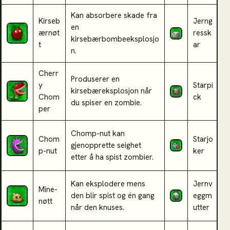
Kan absorbere skade fra
Kirseb
Jerng
en
B
ærnøt
ressk
kirsebærbombeeksplosjo
e
t
ar
n.
Cherr
Produserer en
y
Starpi
S
kirsebæreksplosjon når
Chom
ck
z
du spiser en zombie.
per
Chomp-nut kan
Chom
Starjo
S
gjenopprette seighet
p-nut
ker
e
etter å ha spist zombier.
Kan eksplodere mens
Jernv
B
Mine-
den blir spist og én gang
eggm
f
nøtt
når den knuses.
utter
j