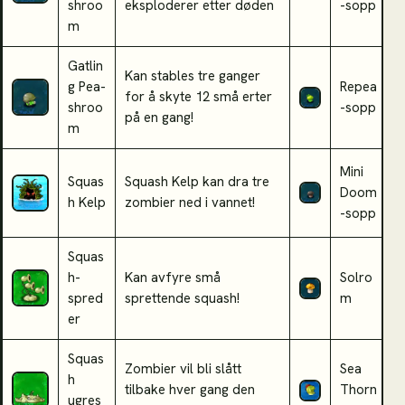
shroo
eksploderer etter døden
-sopp
m
Gatlin
Kan stables tre ganger
g Pea-
Repea
R
for å skyte 12 små erter
shroo
-sopp
e
på en gang!
m
Mini
E
Squas
Squash Kelp kan dra tre
Doom
k
h Kelp
zombier ned i vannet!
-sopp
z
Squas
h-
Kan avfyre små
Solro
G
spred
sprettende squash!
m
n
er
Squas
Zombier vil bli slått
Sea
A
h
tilbake hver gang den
Thorn
o
ugres