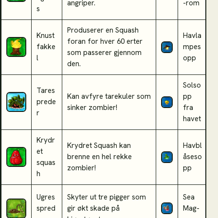
angriper.
-rom
s
s
Produserer en Squash
Knust
Havla
F
foran for hver 60 erter
fakke
mpes
v
som passerer gjennom
l
opp
s
den.
Solso
Tares
P
Kan avfyre tarekuler som
pp
prede
m
sinker zombier!
fra
r
d
havet
Krydr
Krydret Squash kan
Havbl
et
F
brenne en hel rekke
åseso
squas
t
zombier!
pp
h
Ugres
Skyter ut tre pigger som
Sea
spred
gir økt skade på
Mag-
m