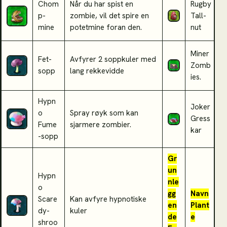
Chom
Når du har spist en
Rugby
K
p-
zombie, vil det spire en
Tall-
m
mine
potetmine foran den.
nut
Miner
Fet-
Avfyrer 2 soppkuler med
K
Zomb
sopp
lang rekkevidde
Z
ies.
Hypn
Joker
K
o
Spray røyk som kan
Gress
f
Fume
sjarmere zombier.
kar
B
-sopp
Gr
un
Hypn
nle
o
gg
Navn
Scare
Kan avfyre hypnotiske
en
Plant
F
dy-
kuler
de
e
shroo