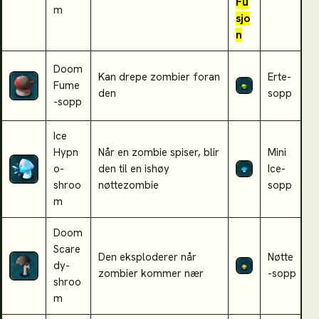
Fu
m
sjo
n
Doom
Kan drepe zombier foran
Erte-
Fume
S
den
sopp
-sopp
Ice
Hypn
Når en zombie spiser, blir
Mini
K
o-
den til en ishøy
Ice-
z
shroo
nøttezombie
sopp
k
m
Doom
Scare
K
Den eksploderer når
Nøtte
dy-
f
zombier kommer nær
-sopp
shroo
s
m