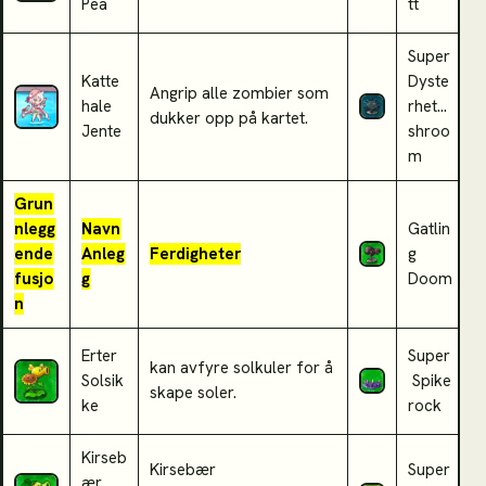
Pea
tt
Super
Katte
Dyste
Angrip alle zombier som
S
hale
rhet...
dukker opp på kartet.
m
Jente
shroo
m
Grun
nlegg
Navn
Gatlin
a
ende
Anleg
Ferdigheter
g
b
fusjo
g
Doom
n
Erter
Super
kan avfyre solkuler for å
K
Solsik
Spike
skape soler.
d
ke
rock
Kirseb
Kirsebær
Super
H
ær