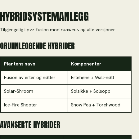
HYBRIDSYSTEMANLEGG
Tilgjengelig i pvz fusion mod скачать og alle versjoner
GRUNNLEGGENDE HYBRIDER
Plantens navn
Komponenter
S
Fusion av erter og nøtter
Ertehøne + Wall-nøtt
A
Solar-Shroom
Solsikke + Solsopp
D
Ice-Fire Shooter
Snow Pea + Torchwood
T
AVANSERTE HYBRIDER