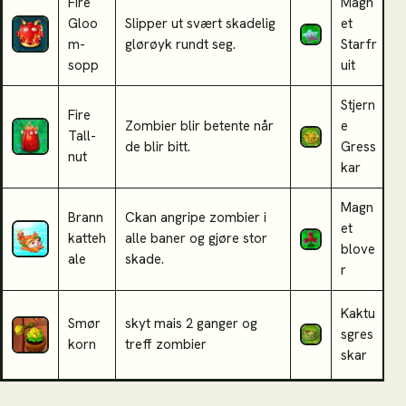
Fire
Magn
K
Gloo
Slipper ut svært skadelig
et
j
m-
glørøyk rundt seg.
Starfr
f
sopp
uit
e
Stjern
Fire
H
Zombier blir betente når
e
Tall-
b
de blir bitt.
Gress
nut
s
kar
Magn
Brann
C
kan angripe zombier i
et
S
katteh
alle baner og gjøre stor
blove
s
ale
skade.
r
Kaktu
Smør
skyt mais 2 ganger og
G
sgres
korn
treff zombier
z
skar