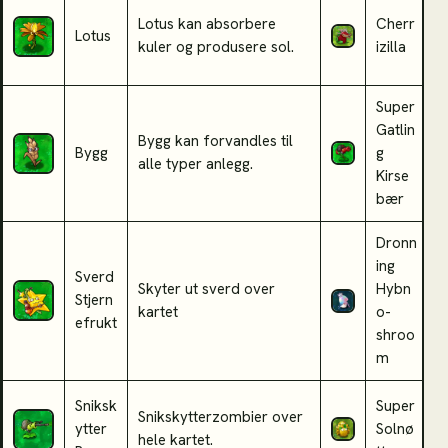
Lotus kan absorbere
Cherr
C
Lotus
kuler og produsere sol.
izilla
f
Super
Gatlin
Bygg kan forvandles til
D
Bygg
g
alle typer
anlegg.
k
Kirse
bær
Dronn
ing
Sverd
I
Skyter ut sverd over
Hybn
Stjern
z
kartet
o-
efrukt
d
shroo
m
Sniksk
Super
Snikskytterzombier over
S
ytter
Solnø
hele kartet.
a