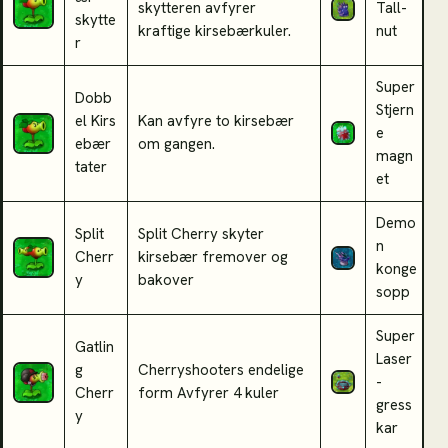
skytteren avfyrer
Tall-
f
skytte
kraftige kirsebærkuler.
nut
N
r
Super
Dobb
Stjern
M
el
Kirs
Kan avfyre to kirsebær
e
a
ebær
om gangen.
magn
m
tater
et
Demo
Split
Split Cherry skyter
G
n
Cherr
kirsebær fremover og
s
konge
y
bakover
z
sopp
Super
Gatlin
Laser
g
Cherryshooters endelige
L
-
Cherr
form Avfyrer 4 kuler
a
gress
y
kar