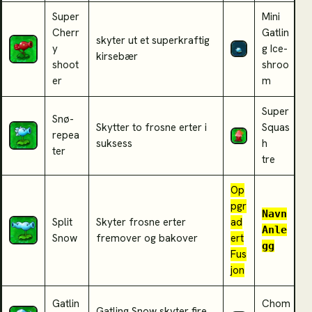
Super
Mini
Cherr
Gatlin
skyter ut et superkraftig
K
y
g Ice-
kirsebær
s
shoot
shroo
er
m
Super
Snø-
G
Skytter to frosne erter i
Squas
repea
h
suksess
h
ter
s
tre
Op
pgr
Navn
Split
Skyter frosne erter
ad
F
Anle
Snow
fremover og bakover
ert
gg
Fus
jon
Gatlin
Chom
C
Gatling Snow skyter fire