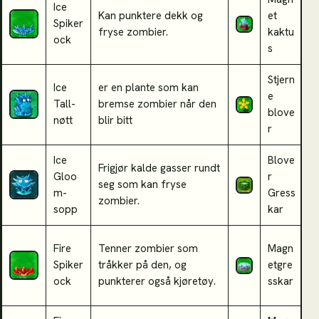
Ice
Kan punktere dekk og
et
K
Spiker
fryse zombier.
kaktu
f
ock
s
Stjern
Ice
er en plante som kan
T
e
Tall-
bremse zombier når den
r
blove
nøtt
blir bitt
s
r
Ice
Blove
Frigjør kalde gasser rundt
F
Gloo
r
seg som kan fryse
e
m-
Gress
zombier.
t
sopp
kar
K
Fire
Tenner zombier som
Magn
j
Spiker
tråkker på den, og
etgre
f
ock
punkterer også kjøretøy.
sskar
e