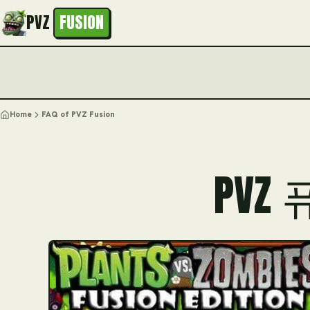
PVZ
FUSION
Home
FAQ of PVZ Fusion
PVZ 